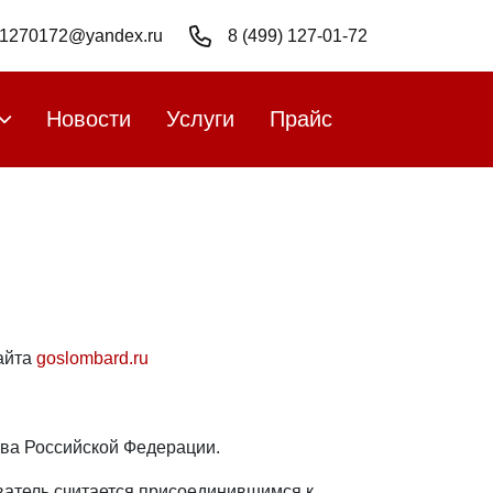
l1270172@yandex.ru
8 (499) 127-01-72
Новости
Услуги
Прайс
айта
goslombard.ru
тва Российской Федерации.
ватель считается присоединившимся к