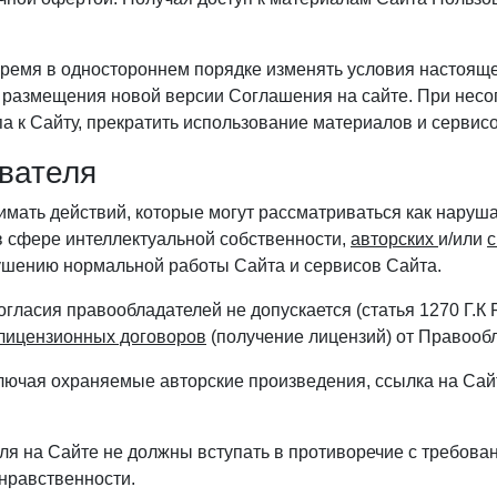
время в одностороннем порядке изменять условия настоящ
та размещения новой версии Соглашения на сайте. При нес
па к Сайту, прекратить использование материалов и сервис
вателя
нимать действий, которые могут рассматриваться как нару
в сфере интеллектуальной собственности,
авторских
и/или
с
рушению нормальной работы Сайта и сервисов Сайта.
огласия правообладателей не допускается (статья 1270 Г.К
лицензионных договоров
(получение лицензий) от Правооб
лючая охраняемые авторские произведения, ссылка на Сайт 
ля на Сайте не должны вступать в противоречие с требова
нравственности.